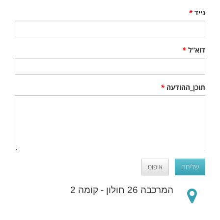
נייד
*
דוא”ל
*
תוכן_ההודעה
*
שליחה
איפוס
המרכבה 26 חולון - קומה 2